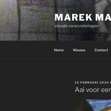
Ga
naar
MAREK M
de
inhoud
visuele verwonderingen
Home
Nieuws
Contact
GEPLAATST
15 FEBRUARI 2024
OP
Aai voor een