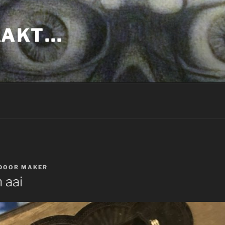
AAKT…
DOOR
MAKER
 aai