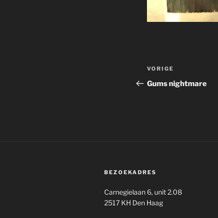
Berichtnavi
Vorig
VORIGE
bericht
Gums nightmare
BEZOEKADRES
Carnegielaan 6, unit 2.08
2517 KH Den Haag